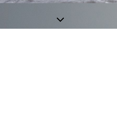
BRILLUX FARB­FÄCHER
PROBLEME BEI DER FARBAUSWAHL?
Hier kann Ihnen der Brillux-Farbdesigner weiterhelfen: